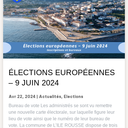
ÉLECTIONS EUROPÉENNES
– 9 JUIN 2024
Avr 22, 2024
|
Actualités
,
Elections
Bureau de vote Les administrés se sont vu remettre
une nouvelle carte électorale, sur laquelle figure leur
lieu de vote ainsi que le numéro de leur bureau de
vote. La commune de L’ILE ROUSSE dispose de trois