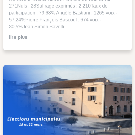
271Nuls : 28Suffrage exprimés : 2 210Taux de
participation : 79,68% Angèle Bastiani : 1265 voix -
57,24%Pierre François Bascoul : 674 voix -
30,5%Jean Simon Savelli :...
lire plus