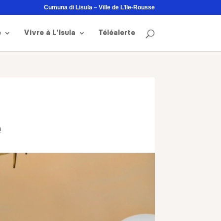
Cumuna di Lisula – Ville de L’Ile-Rousse
e
Vivre à L’Isula
Téléalerte
e