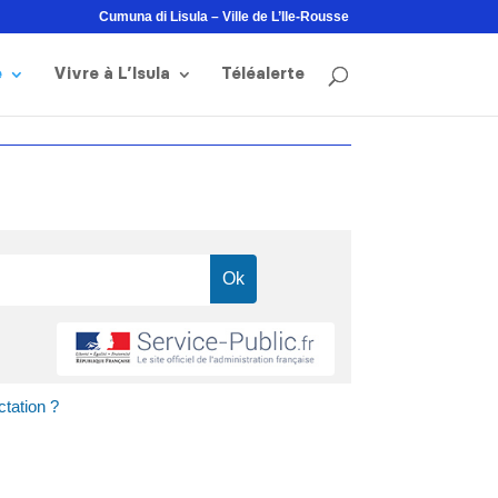
Cumuna di Lisula – Ville de L’Ile-Rousse
e
Vivre à L’Isula
Téléalerte
ctation ?