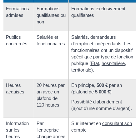
Formations
Formations
Formations exclusivement
admises
qualifiantes ou
qualifiantes
non
Publics
Salariés et
Salariés, demandeurs
concernés
fonctionnaires
d'emploi et indépendants. Les
fonctionnaires ont un dispositif
spécifique par type de fonction
publique (
État
,
hospitalière,
territoriale
).
Heures
20 heures par
En principe,
500 €
par an
acquises
an avec un
(plafond de
5 000 €
)
plafond de
Possibilité d'abondement
120 heures
(ajout d'une somme d'argent).
Information
Par
Sur internet en
consultant son
sur les
l'entreprise
compte
heures
chaque année