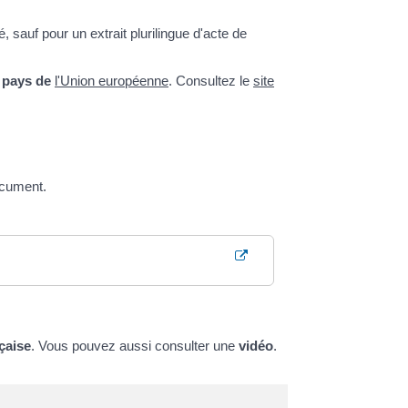
é, sauf pour un extrait plurilingue d'acte de
 pays de
l'Union européenne
. Consultez le
site
document.
nçaise
. Vous pouvez aussi consulter une
vidéo
.