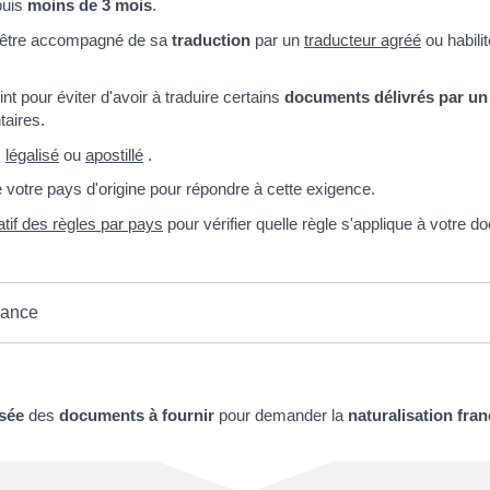
puis
moins de 3 mois
.
 être accompagné de sa
traduction
par un
traducteur agréé
ou habilit
int pour éviter d'avoir à traduire certains
documents délivrés par un
aires.
,
légalisé
ou
apostillé
.
votre pays d'origine pour répondre à cette exigence.
atif des règles par pays
pour vérifier quelle règle s'applique à votre 
rance
sée
des
documents à fournir
pour demander la
naturalisation fra