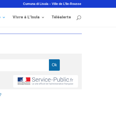
Cumuna di Lisula – Ville de L’Ile-Rousse
e
Vivre à L’Isula
Téléalerte
?