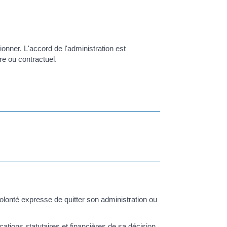
ionner. L'accord de l'administration est
re ou contractuel.
olonté expresse de quitter son administration ou
cations statutaires et financières de sa décision.