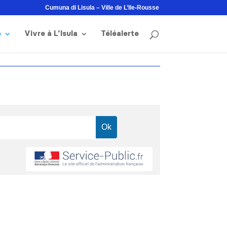
Cumuna di Lisula – Ville de L’Ile-Rousse
e
Vivre à L’Isula
Téléalerte