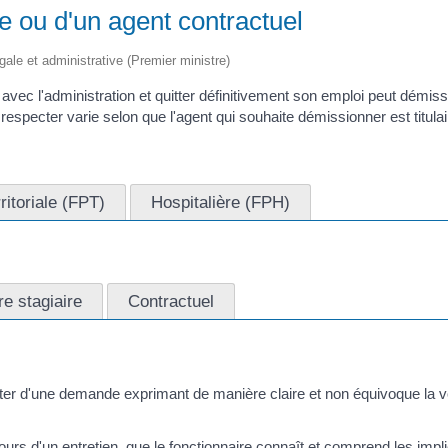
e ou d'un agent contractuel
égale et administrative (Premier ministre)
 avec l'administration et quitter définitivement son emploi peut démiss
respecter varie selon que l'agent qui souhaite démissionner est titulai
ritoriale (FPT)
Hospitalière (FPH)
re stagiaire
Contractuel
sulter d'une demande exprimant de manière claire et non équivoque la v
ours d'un entretien, que le fonctionnaire connaît et comprend les impli