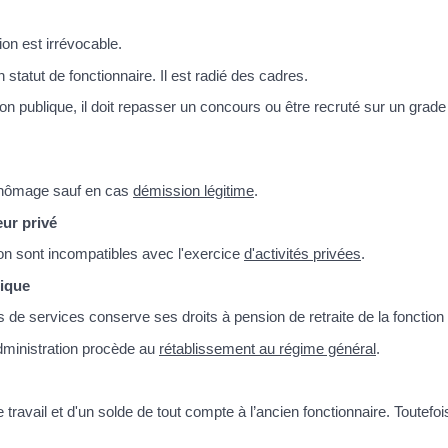
ion est irrévocable.
 statut de fonctionnaire. Il est radié des cadres.
nction publique, il doit repasser un concours ou être recruté sur un gr
 chômage sauf en cas
démission légitime
.
eur privé
ion sont incompatibles avec l'exercice
d'activités privées
.
lique
 de services conserve ses droits à pension de retraite de la fonction 
'administration procède au
rétablissement au régime général
.
e travail et d'un solde de tout compte à l’ancien fonctionnaire. Toutef