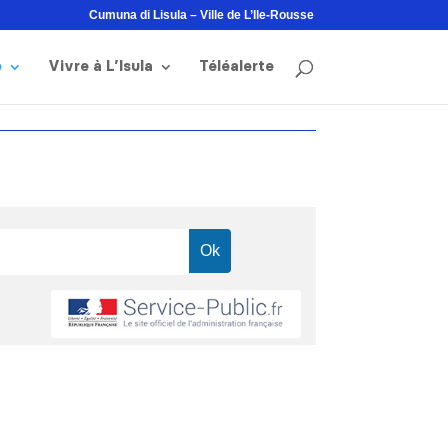
Cumuna di Lisula – Ville de L’Ile-Rousse
e
Vivre à L’Isula
Téléalerte