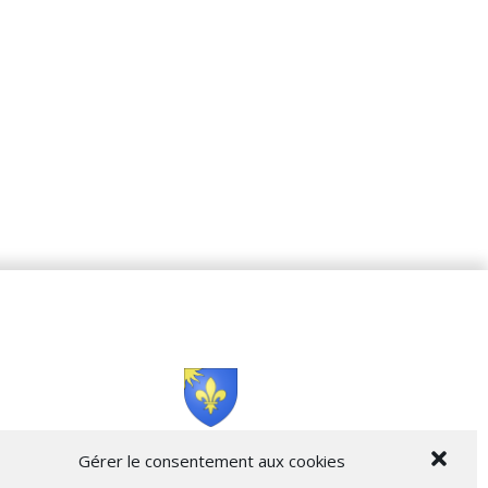
Cità di L’Isula
Gérer le consentement aux cookies