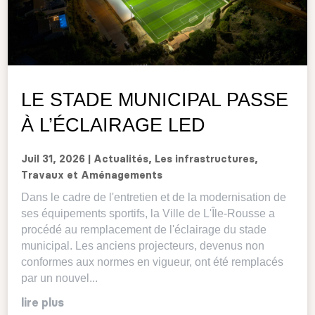
LE STADE MUNICIPAL PASSE
À L’ÉCLAIRAGE LED
Juil 31, 2026
|
Actualités
,
Les infrastructures
,
Travaux et Aménagements
Dans le cadre de l'entretien et de la modernisation de
ses équipements sportifs, la Ville de L'Île-Rousse a
procédé au remplacement de l'éclairage du stade
municipal. Les anciens projecteurs, devenus non
conformes aux normes en vigueur, ont été remplacés
par un nouvel...
lire plus