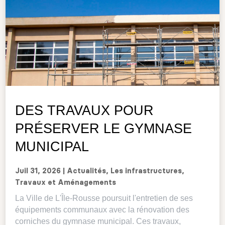
DES TRAVAUX POUR
PRÉSERVER LE GYMNASE
MUNICIPAL
Juil 31, 2026
|
Actualités
,
Les infrastructures
,
Travaux et Aménagements
La Ville de L'Île-Rousse poursuit l'entretien de ses
équipements communaux avec la rénovation des
corniches du gymnase municipal. Ces travaux,