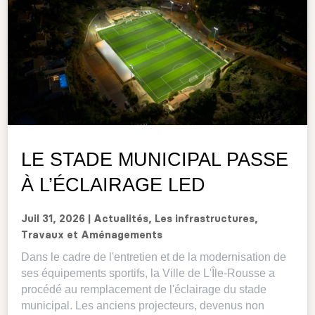
LE STADE MUNICIPAL PASSE
À L’ÉCLAIRAGE LED
Juil 31, 2026
|
Actualités
,
Les infrastructures
,
Travaux et Aménagements
Dans le cadre de l'entretien et de la modernisation de
ses équipements sportifs, la Ville de L'Île-Rousse a
procédé au remplacement de l'éclairage du stade
municipal. Les anciens projecteurs, devenus non