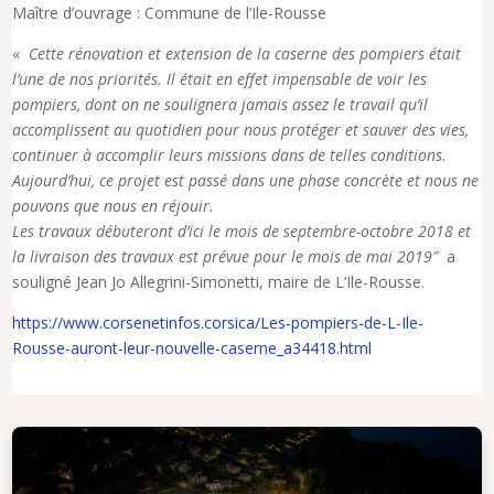
Maître d’ouvrage : Commune de l’Ile-Rousse
«
Cette rénovation et extension de la caserne des pompiers était
l’une de nos priorités. Il était en effet impensable de voir les
pompiers, dont on ne soulignera jamais assez le travail qu’il
accomplissent au quotidien pour nous protéger et sauver des vies,
continuer à accomplir leurs missions dans de telles conditions.
Aujourd’hui, ce projet est passé dans une phase concrète et nous ne
pouvons que nous en réjouir.
Les travaux débuteront d’ici le mois de septembre-octobre 2018 et
la livraison des travaux est prévue pour le mois de mai 2019″
a
souligné Jean Jo Allegrini-Simonetti, maire de L’Ile-Rousse.
https://www.corsenetinfos.corsica/Les-pompiers-de-L-Ile-
Rousse-auront-leur-nouvelle-caserne_a34418.html