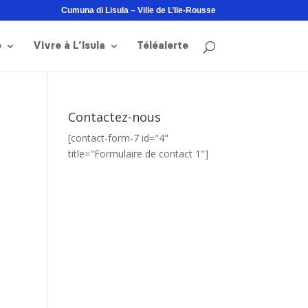
Cumuna di Lisula – Ville de L’Ile-Rousse
e
Vivre à L’Isula
Téléalerte
Contactez-nous
[contact-form-7 id="4"
title="Formulaire de contact 1"]