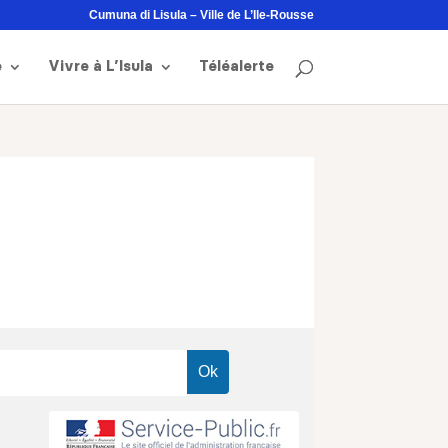
Cumuna di Lisula – Ville de L’Ile-Rousse
e
Vivre à L’Isula
Téléalerte