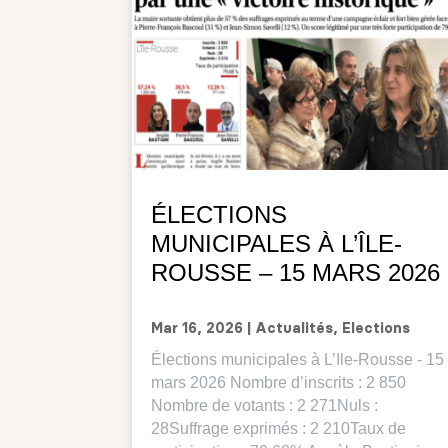
ÉLECTIONS
MUNICIPALES À L’ÎLE-
ROUSSE – 15 MARS 2026
Mar 16, 2026
|
Actualités
,
Elections
Élections municipales à L’Ile-Rousse - 15
mars 2026 Nombre d’inscrits : 2 850
Nombre de votants : 2 271Nuls :
28Suffrage exprimés : 2 210Taux de