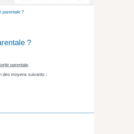
é parentale ?
arentale ?
torité parentale
.
un des moyens suivants :