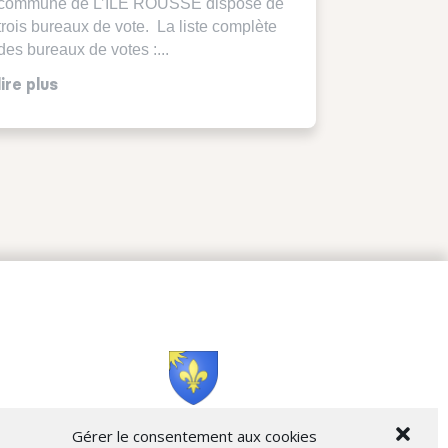
commune de L’ILE ROUSSE dispose de
trois bureaux de vote. La liste complète
des bureaux de votes :...
lire plus
Cità di L’Isula
Gérer le consentement aux cookies