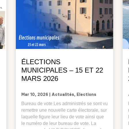
ÉLECTIONS
MUNICIPALES – 15 ET 22
MARS 2026
Mar 10, 2026
|
Actualités
,
Elections
Bureau de vote Les administrés se sont vu
remettre une nouvelle carte électorale, sur
laquelle figure leur lieu de vote ainsi que
le numéro de leur bureau de vote. La