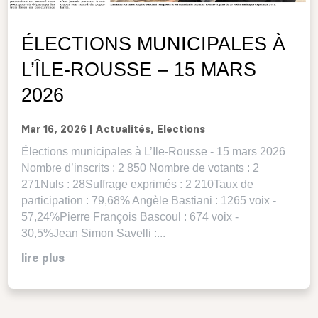
ÉLECTIONS MUNICIPALES À
L’ÎLE-ROUSSE – 15 MARS
2026
Mar 16, 2026
|
Actualités
,
Elections
Élections municipales à L’Ile-Rousse - 15 mars 2026
Nombre d’inscrits : 2 850 Nombre de votants : 2
271Nuls : 28Suffrage exprimés : 2 210Taux de
participation : 79,68% Angèle Bastiani : 1265 voix -
57,24%Pierre François Bascoul : 674 voix -
30,5%Jean Simon Savelli :...
lire plus