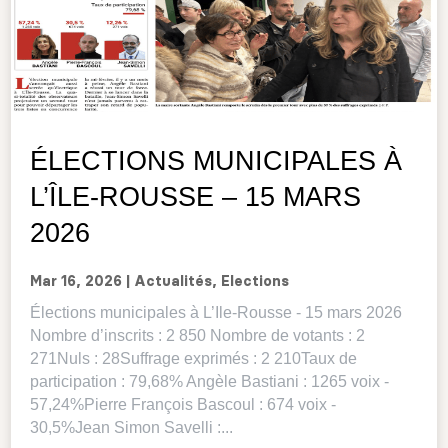
ÉLECTIONS MUNICIPALES À
L’ÎLE-ROUSSE – 15 MARS
2026
Mar 16, 2026
|
Actualités
,
Elections
Élections municipales à L’Ile-Rousse - 15 mars 2026
Nombre d’inscrits : 2 850 Nombre de votants : 2
271Nuls : 28Suffrage exprimés : 2 210Taux de
participation : 79,68% Angèle Bastiani : 1265 voix -
57,24%Pierre François Bascoul : 674 voix -
30,5%Jean Simon Savelli :...