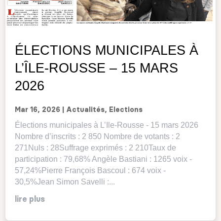
ÉLECTIONS MUNICIPALES À
L’ÎLE-ROUSSE – 15 MARS
2026
Mar 16, 2026
|
Actualités
,
Elections
Élections municipales à L’Ile-Rousse - 15 mars 2026
Nombre d’inscrits : 2 850 Nombre de votants : 2
271Nuls : 28Suffrage exprimés : 2 210Taux de
participation : 79,68% Angèle Bastiani : 1265 voix -
57,24%Pierre François Bascoul : 674 voix -
30,5%Jean Simon Savelli :...
lire plus