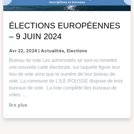
ÉLECTIONS EUROPÉENNES
– 9 JUIN 2024
Avr 22, 2024
|
Actualités
,
Elections
Bureau de vote Les administrés se sont vu remettre
une nouvelle carte électorale, sur laquelle figure leur
lieu de vote ainsi que le numéro de leur bureau de
vote. La commune de L’ILE ROUSSE dispose de trois
bureaux de vote. La liste complète des bureaux de
votes :...
lire plus