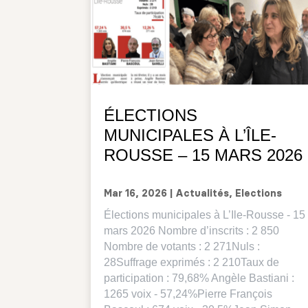
ÉLECTIONS
MUNICIPALES À L’ÎLE-
ROUSSE – 15 MARS 2026
Mar 16, 2026
|
Actualités
,
Elections
Élections municipales à L’Ile-Rousse - 15
mars 2026 Nombre d’inscrits : 2 850
Nombre de votants : 2 271Nuls :
28Suffrage exprimés : 2 210Taux de
participation : 79,68% Angèle Bastiani :
1265 voix - 57,24%Pierre François