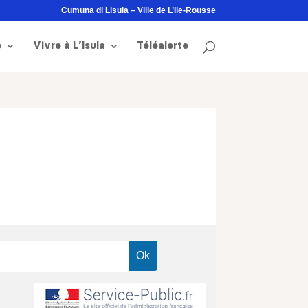
Cumuna di Lisula – Ville de L’Ile-Rousse
e
Vivre à L’Isula
Téléalerte