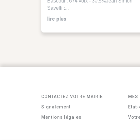
Bascoul : 674 voix - 30,5%Jean Simon
Savelli :...
lire plus
CONTACTEZ VOTRE MAIRIE
MES 
Signalement
Etat-
Mentions légales
Votr