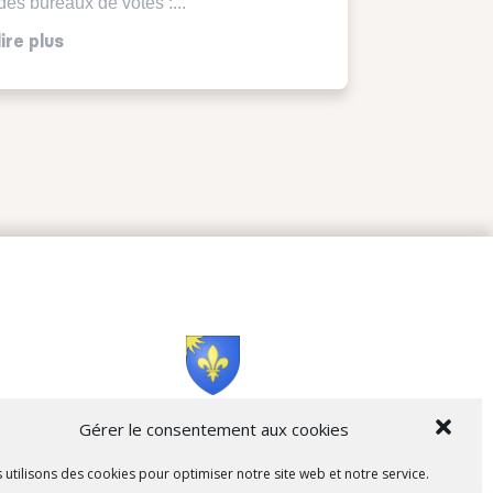
des bureaux de votes :...
lire plus
Cità di L’Isula
Gérer le consentement aux cookies
 utilisons des cookies pour optimiser notre site web et notre service.