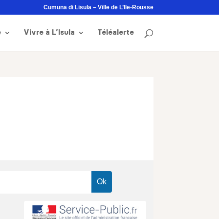
Cumuna di Lisula – Ville de L’Ile-Rousse
e
Vivre à L’Isula
Téléalerte