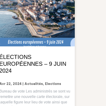
ÉLECTIONS
EUROPÉENNES – 9 JUIN
2024
Avr 22, 2024
|
Actualités
,
Elections
Bureau de vote Les administrés se sont vu
remettre une nouvelle carte électorale, sur
laquelle figure leur lieu de vote ainsi que