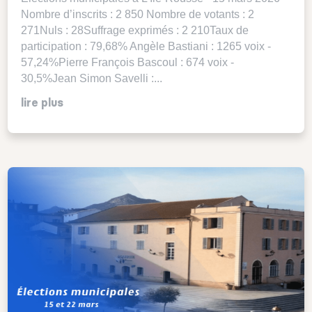
Nombre d’inscrits : 2 850 Nombre de votants : 2
271Nuls : 28Suffrage exprimés : 2 210Taux de
participation : 79,68% Angèle Bastiani : 1265 voix -
57,24%Pierre François Bascoul : 674 voix -
30,5%Jean Simon Savelli :...
lire plus