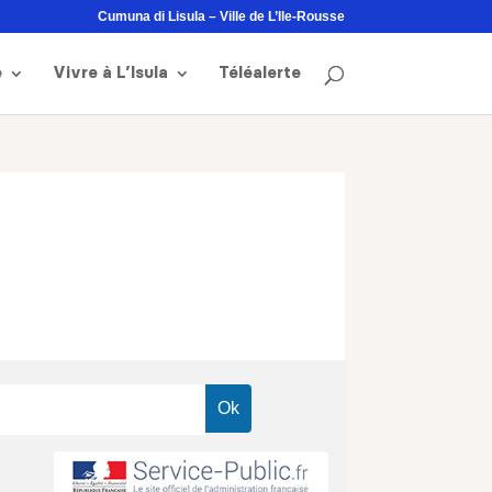
Cumuna di Lisula – Ville de L’Ile-Rousse
e
Vivre à L’Isula
Téléalerte