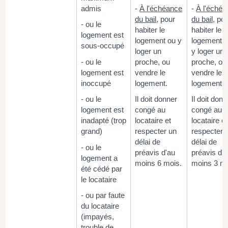
admis
-
À l'échéance
-
À l'éché
du bail
, pour
du bail
, po
- ou le
habiter le
habiter le
logement est
logement ou y
logement, 
sous-occupé
loger un
y loger un
- ou le
proche, ou
proche, ou
logement est
vendre le
vendre le
inoccupé
logement.
logement.
- ou le
Il doit donner
Il doit donn
logement est
congé au
congé au
inadapté (trop
locataire et
locataire et
grand)
respecter un
respecter 
délai de
délai de
- ou le
préavis d'au
préavis d'
logement a
moins 6 mois.
moins 3 mo
été cédé par
le locataire
- ou par faute
du locataire
(impayés,
trouble de