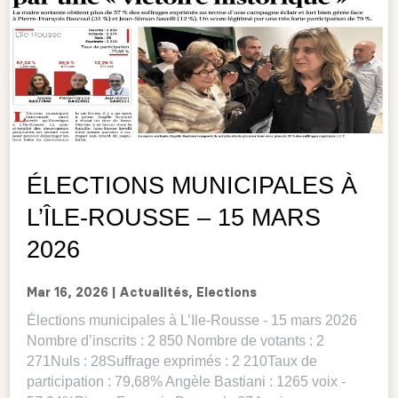
ÉLECTIONS MUNICIPALES À
L’ÎLE-ROUSSE – 15 MARS
2026
Mar 16, 2026
|
Actualités
,
Elections
Élections municipales à L’Ile-Rousse - 15 mars 2026
Nombre d’inscrits : 2 850 Nombre de votants : 2
271Nuls : 28Suffrage exprimés : 2 210Taux de
participation : 79,68% Angèle Bastiani : 1265 voix -