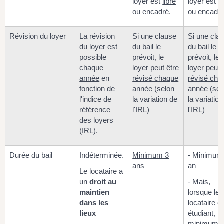
loyer est
libre
loyer est
li
ou encadré
.
ou encadr
Révision du loyer
La révision
Si une clause
Si une cla
du loyer est
du bail le
du bail le
possible
prévoit, le
prévoit, le
chaque
loyer peut être
loyer peut 
année
en
révisé chaque
révisé cha
fonction de
année
(selon
année
(sel
l'indice de
la variation de
la variatio
référence
l'
IRL
)
l'
IRL
)
des loyers
(IRL).
Durée du bail
Indéterminée.
Minimum 3
- Minimum
ans
an
Le locataire a
un
droit au
- Mais,
maintien
lorsque le
dans les
locataire e
lieux
étudiant,
minimum 