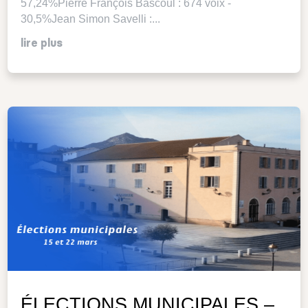
57,24%Pierre François Bascoul : 674 voix -
30,5%Jean Simon Savelli :...
lire plus
ÉLECTIONS MUNICIPALES –