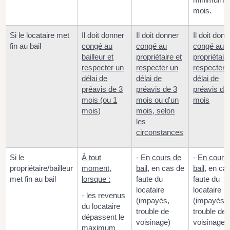
mois.
Si le locataire met
Il doit donner
Il doit donner
Il doit donn
fin au bail
congé au
congé au
congé au
bailleur et
propriétaire et
propriétaire
respecter un
respecter un
respecter 
délai de
délai de
délai de
préavis de 3
préavis de 3
préavis d'
mois (ou 1
mois ou d'un
mois
mois)
mois, selon
les
circonstances
Si le
À tout
-
En cours de
-
En cours
propriétaire/bailleur
moment,
bail
, en cas de
bail
, en ca
met fin au bail
lorsque :
faute du
faute du
locataire
locataire
- les revenus
(impayés,
(impayés,
du locataire
trouble de
trouble de
dépassent le
voisinage)
voisinage)
maximum