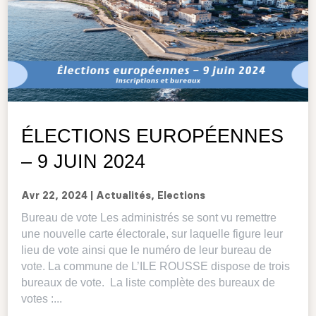
ÉLECTIONS EUROPÉENNES
– 9 JUIN 2024
Avr 22, 2024
|
Actualités
,
Elections
Bureau de vote Les administrés se sont vu remettre
une nouvelle carte électorale, sur laquelle figure leur
lieu de vote ainsi que le numéro de leur bureau de
vote. La commune de L’ILE ROUSSE dispose de trois
bureaux de vote. La liste complète des bureaux de
votes :...