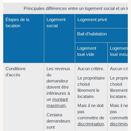
Principales différences entre un logement social et un l
Étapes de la
Logement
Logement privé
location
social
Bail d'habitation
Logement
Logement
loué vide
loué meub
Conditions
Les revenus
Aucun critère.
Aucun critè
d'accès
du
Le propriétaire
Le propriét
demandeur
choisit
choisit
doivent être
librement le
librement l
inférieures à
locataire.
locataire.
un
montant
maximum
.
Mais il ne doit
Mais il ne d
pas
pas
Certains
commettre de
commettre
demandeurs
discrimination
.
discriminat
sont