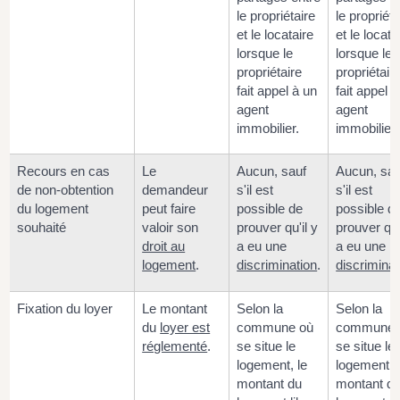
le propriétaire
le propriéta
et le locataire
et le locata
lorsque le
lorsque le
propriétaire
propriétair
fait appel à un
fait appel 
agent
agent
immobilier.
immobilier.
Recours en cas
Le
Aucun, sauf
Aucun, sau
de non-obtention
demandeur
s'il est
s'il est
du logement
peut faire
possible de
possible d
souhaité
valoir son
prouver qu'il y
prouver qu'
droit au
a eu une
a eu une
logement
.
discrimination
.
discriminat
Fixation du loyer
Le montant
Selon la
Selon la
du
loyer est
commune où
commune 
réglementé
.
se situe le
se situe le
logement, le
logement, 
montant du
montant d