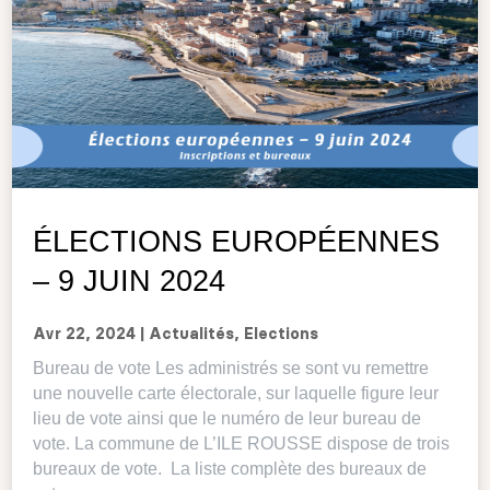
ÉLECTIONS EUROPÉENNES
– 9 JUIN 2024
Avr 22, 2024
|
Actualités
,
Elections
Bureau de vote Les administrés se sont vu remettre
une nouvelle carte électorale, sur laquelle figure leur
lieu de vote ainsi que le numéro de leur bureau de
vote. La commune de L’ILE ROUSSE dispose de trois
bureaux de vote. La liste complète des bureaux de