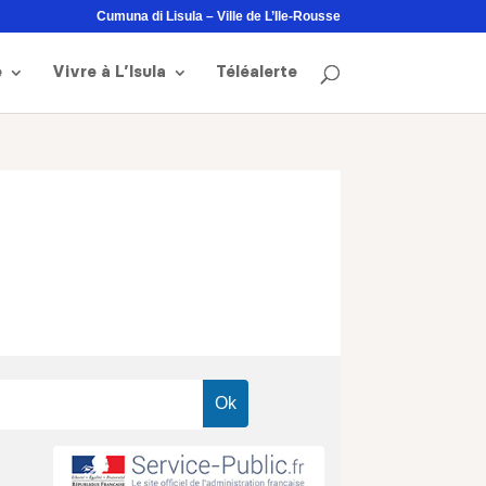
Cumuna di Lisula – Ville de L’Ile-Rousse
e
Vivre à L’Isula
Téléalerte