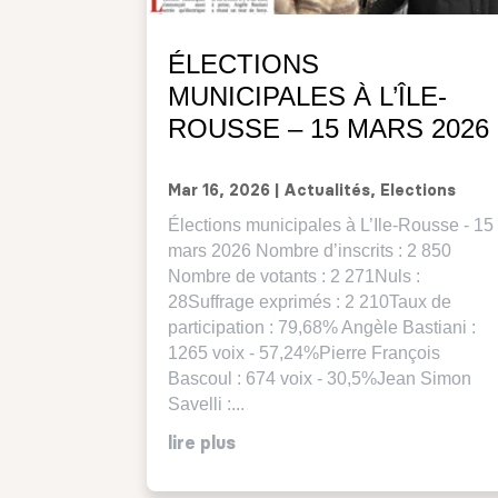
ÉLECTIONS
MUNICIPALES À L’ÎLE-
ROUSSE – 15 MARS 2026
Mar 16, 2026
|
Actualités
,
Elections
Élections municipales à L’Ile-Rousse - 15
mars 2026 Nombre d’inscrits : 2 850
Nombre de votants : 2 271Nuls :
28Suffrage exprimés : 2 210Taux de
participation : 79,68% Angèle Bastiani :
1265 voix - 57,24%Pierre François
Bascoul : 674 voix - 30,5%Jean Simon
Savelli :...
lire plus