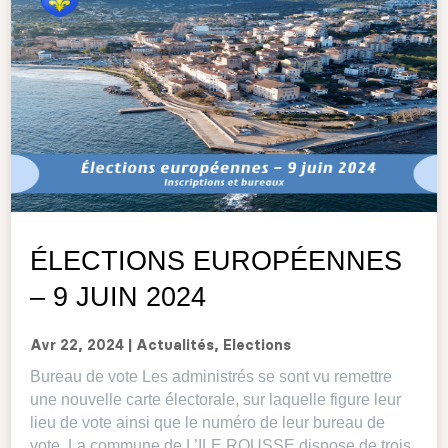
ÉLECTIONS EUROPÉENNES
– 9 JUIN 2024
Avr 22, 2024
|
Actualités
,
Elections
Bureau de vote Les administrés se sont vu remettre
une nouvelle carte électorale, sur laquelle figure leur
lieu de vote ainsi que le numéro de leur bureau de
vote. La commune de L’ILE ROUSSE dispose de trois