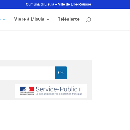
Cumuna di Lisula – Ville de L’Ile-Rousse
e
Vivre à L’Isula
Téléalerte