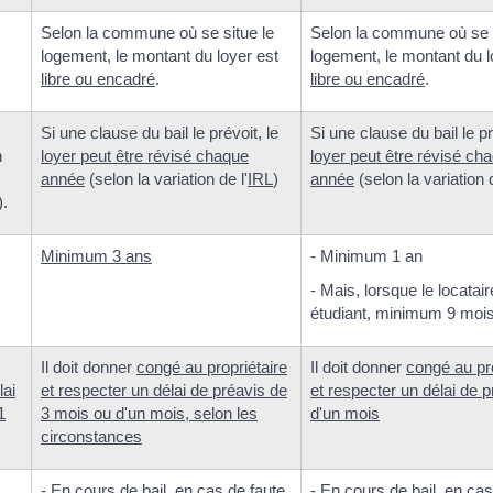
Selon la commune où se situe le
Selon la commune où se s
logement, le montant du loyer est
logement, le montant du l
libre ou encadré
.
libre ou encadré
.
Si une clause du bail le prévoit, le
Si une clause du bail le pr
n
loyer peut être révisé chaque
loyer peut être révisé ch
année
(selon la variation de l'
IRL
)
année
(selon la variation d
).
Minimum 3 ans
- Minimum 1 an
- Mais, lorsque le locatair
étudiant, minimum 9 mois
Il doit donner
congé au propriétaire
Il doit donner
congé au pro
lai
et respecter un délai de préavis de
et respecter un délai de p
1
3 mois ou d'un mois, selon les
d'un mois
circonstances
-
En cours de bail
, en cas de faute
-
En cours de bail
, en cas