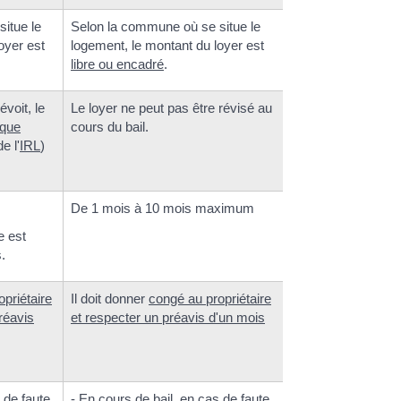
itue le
Selon la commune où se situe le
oyer est
logement, le montant du loyer est
libre ou encadré
.
évoit, le
Le loyer ne peut pas être révisé au
aque
cours du bail.
e l'
IRL
)
De 1 mois à 10 mois maximum
e est
.
priétaire
Il doit donner
congé au propriétaire
réavis
et respecter un préavis d'un mois
 de faute
- En cours de bail, en cas de faute