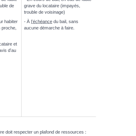
ouble de
grave du locataire (impayés,
trouble de voisinage)
ur habiter
- À
l'échéance
du bail, sans
n proche,
aucune démarche à faire.
cataire et
avis d'au
aire doit respecter un plafond de ressources :