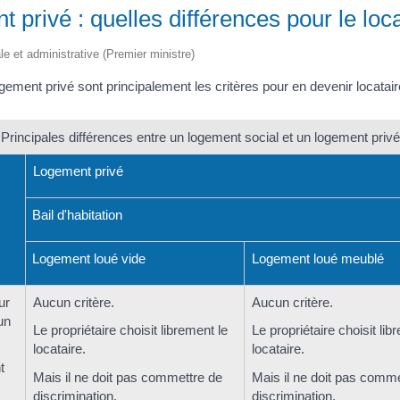
privé : quelles différences pour le loca
gale et administrative (Premier ministre)
gement privé sont principalement les critères pour en devenir locataire
Principales différences entre un logement social et un logement privé
Logement privé
Bail d'habitation
Logement loué vide
Logement loué meublé
ur
Aucun critère.
Aucun critère.
un
Le propriétaire choisit librement le
Le propriétaire choisit lib
locataire.
locataire.
t
Mais il ne doit pas commettre de
Mais il ne doit pas comme
discrimination
.
discrimination
.