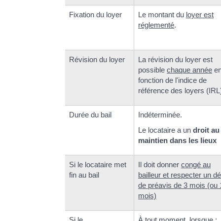
Fixation du loyer
Le montant du
loyer est
réglementé
.
Révision du loyer
La révision du loyer est
possible
chaque année
e
fonction de l'indice de
référence des loyers (IRL
Durée du bail
Indéterminée.
Le locataire a un
droit au
maintien dans les lieux
Si le locataire met
Il doit donner
congé au
fin au bail
bailleur et respecter un dé
de préavis de 3 mois (ou 
mois)
Si le
À tout moment, lorsque :