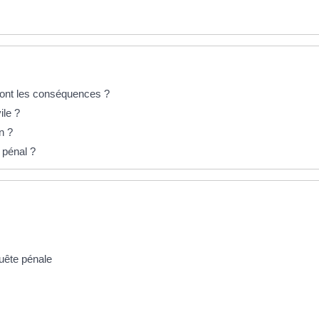
 sont les conséquences ?
ile ?
n ?
 pénal ?
uête pénale