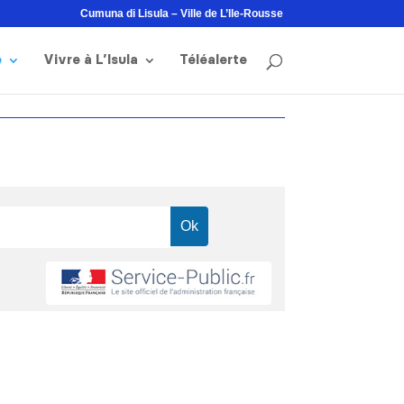
Cumuna di Lisula – Ville de L’Ile-Rousse
e
Vivre à L’Isula
Téléalerte