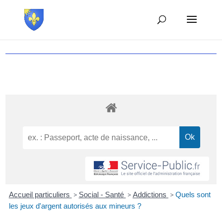
Accueil particuliers
>
Social - Santé
>
Addictions
>
Quels sont
les jeux d'argent autorisés aux mineurs ?