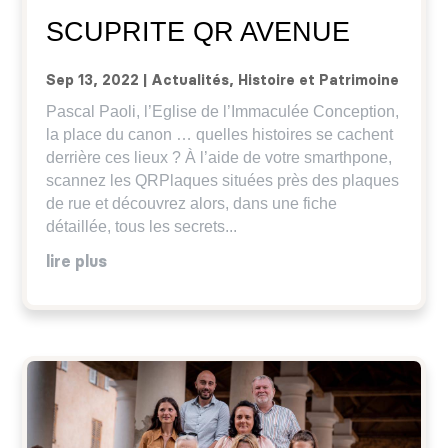
SCUPRITE QR AVENUE
Sep 13, 2022
|
Actualités
,
Histoire et Patrimoine
Pascal Paoli, l’Eglise de l’Immaculée Conception,
la place du canon … quelles histoires se cachent
derrière ces lieux ? À l’aide de votre smarthpone,
scannez les QRPlaques situées près des plaques
de rue et découvrez alors, dans une fiche
détaillée, tous les secrets...
lire plus