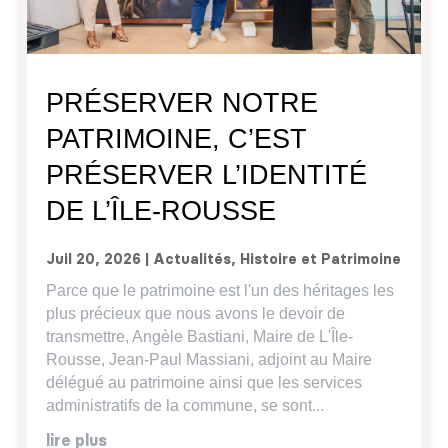
PRÉSERVER NOTRE
PATRIMOINE, C’EST
PRÉSERVER L’IDENTITÉ
DE L’ÎLE-ROUSSE
Juil 20, 2026
|
Actualités
,
Histoire et Patrimoine
Parce que le patrimoine est l'un des héritages les
plus précieux que nous avons le devoir de
transmettre, Angèle Bastiani, Maire de L'Île-
Rousse, Jean-Paul Massiani, adjoint au Maire
délégué au patrimoine ainsi que les services
administratifs de la commune, se sont...
lire plus