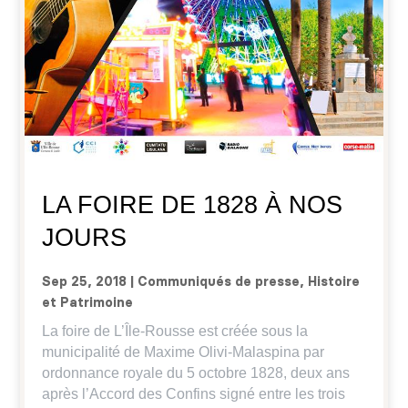
LA FOIRE DE 1828 À NOS
JOURS
Sep 25, 2018
|
Communiqués de presse
,
Histoire
et Patrimoine
La foire de L’Île-Rousse est créée sous la
municipalité de Maxime Olivi-Malaspina par
ordonnance royale du 5 octobre 1828, deux ans
après l’Accord des Confins signé entre les trois