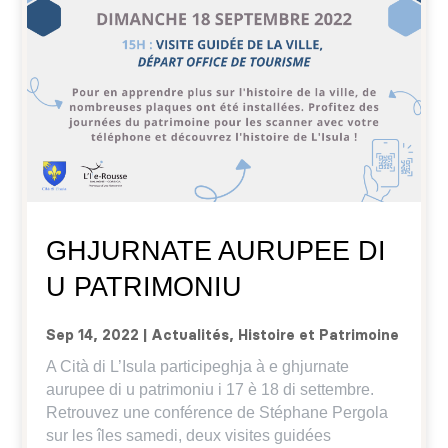
GHJURNATE AURUPEE DI
U PATRIMONIU
Sep 14, 2022
|
Actualités
,
Histoire et Patrimoine
A Cità di L’Isula participeghja à e ghjurnate
aurupee di u patrimoniu i 17 è 18 di settembre.
Retrouvez une conférence de Stéphane Pergola
sur les îles samedi, deux visites guidées