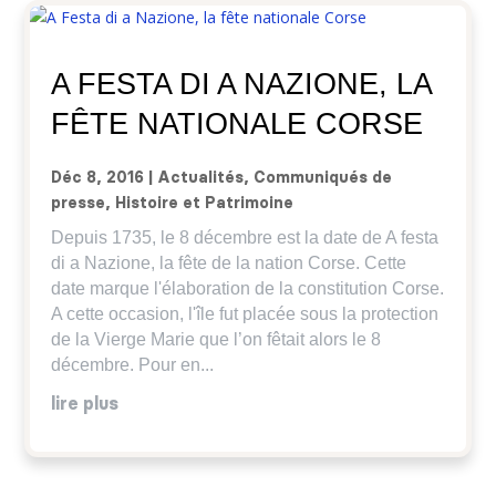
A FESTA DI A NAZIONE, LA
FÊTE NATIONALE CORSE
Déc 8, 2016
|
Actualités
,
Communiqués de
presse
,
Histoire et Patrimoine
Depuis 1735, le 8 décembre est la date de A festa
di a Nazione, la fête de la nation Corse. Cette
date marque l'élaboration de la constitution Corse.
A cette occasion, l'île fut placée sous la protection
de la Vierge Marie que l’on fêtait alors le 8
décembre. Pour en...
lire plus